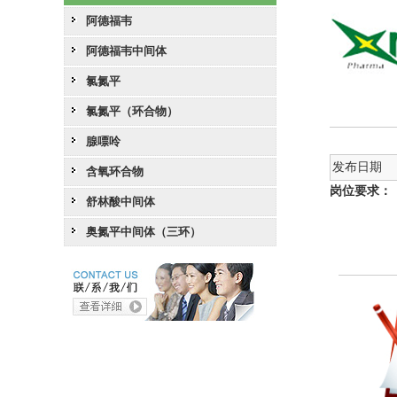
阿德福韦
阿德福韦中间体
氯氮平
氯氮平（环合物）
腺嘌呤
发布日期
含氧环合物
岗位要求：
舒林酸中间体
奥氮平中间体（三环）