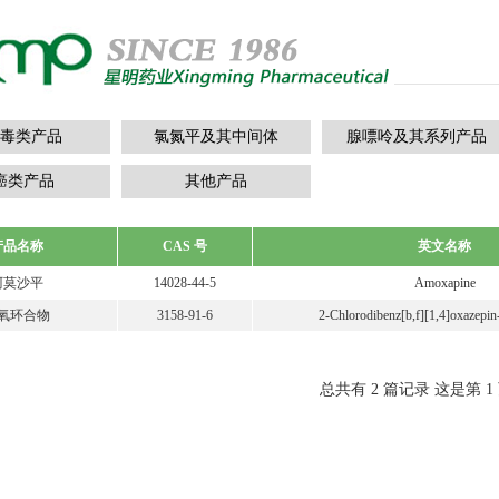
毒类产品
氯氮平及其中间体
腺嘌呤及其系列产品
癌类产品
其他产品
产品名称
CAS 号
英文名称
阿莫沙平
14028-44-5
Amoxapine
氧环合物
3158-91-6
2-Chlorodibenz[b,f][1,4]oxazepi
总共有 2 篇记录 这是第 1