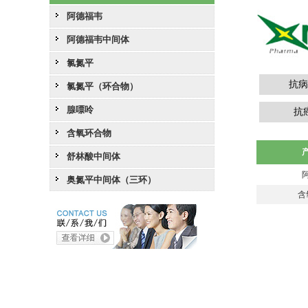
阿德福韦
阿德福韦中间体
氯氮平
抗病
氯氮平（环合物）
腺嘌呤
抗
含氧环合物
舒林酸中间体
奥氮平中间体（三环）
含