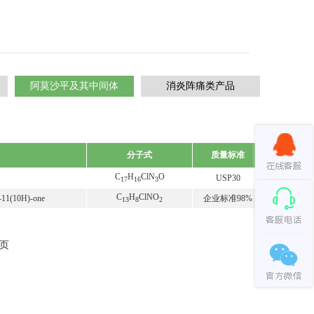
阿莫沙平及其中间体
消炎阵痛类产品
分子式
质量标准
C
H
ClN
O
USP30
17
16
3
C
H
ClNO
n-11(10H)-one
企业标准98%
13
8
2
 页